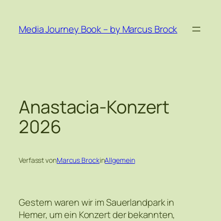
Zum
Inhalt
Media Journey Book – by Marcus Brock
springen
Anastacia-Konzert
2026
Verfasst von
Marcus Brock
in
Allgemein
Gestern waren wir im Sauerlandpark in
Hemer, um ein Konzert der bekannten,